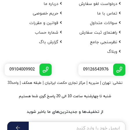
درخواست لغو سفارش
در‌باره ما
تماس با ما
حریم خصوصی
سوالات متداول
قوانین و مقررات
راهنمای ثبت سفارش
شماره حساب
نظرسنجی جامع
گزارش باگ
وبلاگ
09104009902
09126543976
نشانی: تهران | منیریه | مرکز تجاری حکمت ایرانیان | طبقه همکف | واحد33
شنبه تا چهارشنبه ساعت 10 الی 20 پاسخ گوی شما هستیم
از تخفیف‌ها و جدیدترین‌های ما باخبر شوید