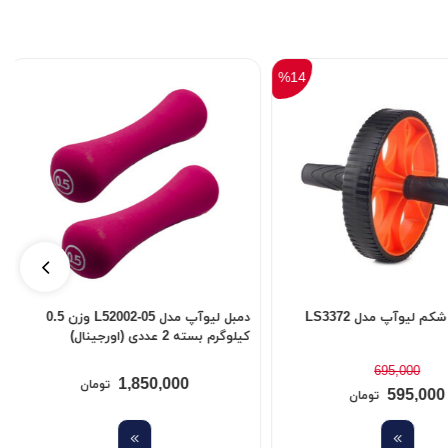
دمبل لیوآپ مدل L52002-05 وزن 0.5
محافظ لثه نایکی مدل professional2022
 بسته 2 عددی (اورجینال)
1,050,000
1,850,000
تومان
تومان