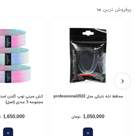
پرفروش ترین ها
کش مینی لوپ گلدن استار مدل KM-100
مجموعه 3 عددی (اصل)
40x100 سانتی متر
,000
1,650,000
تومان