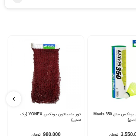
توپ بدمینتون یونکس مدل Mavis 350
تور بدمینتون یونکس YONEX (پک
اصلی)
980,000
3,550,
تومان
تومان