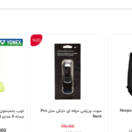
%20
ی مدل Hoops Elite
سوت ورزشی حرفه ای نایکی مدل Pro
Neck
بسته 6 عددی (اصل)
795,000
000
ن