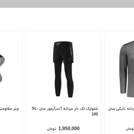
%13
شلوارک لگ دار مردانه آندرآرمور مدل SL-
چتر مقاومتی مدل C-2000
2023 (اورج
795,000
1,95
تومان
695,000
تومان