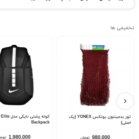
تخفیفی ها
کوله پشتی نایک
تور بدمینتون یونکس YONEX (پک
Backpack
اصلی)
1,980,000
980,000
توما
تومان