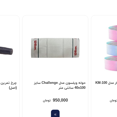
%14
حوله ویلسون مدل Challenge سایز
چرخ تمرین شکم لیوآپ مدل LS3372
(اصل)
کیلوگرم
695,000
950
تومان
595,000
تومان