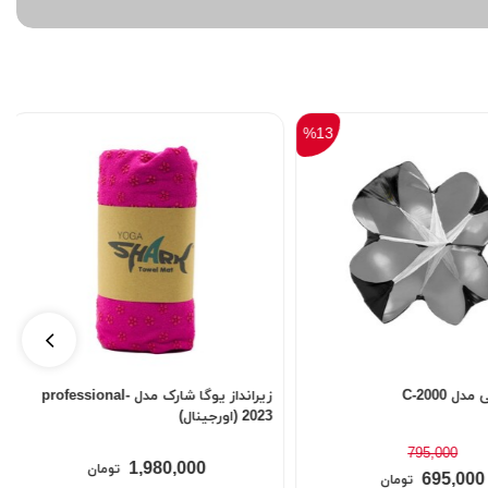
زیرانداز یوگا شارک مدل professional-
زیر انداز یوگا شارک مدل چوب پنبه ا
ینال)
ضخامت 6 میلی متر
2,450,000
1,980,000
تومان
تومان