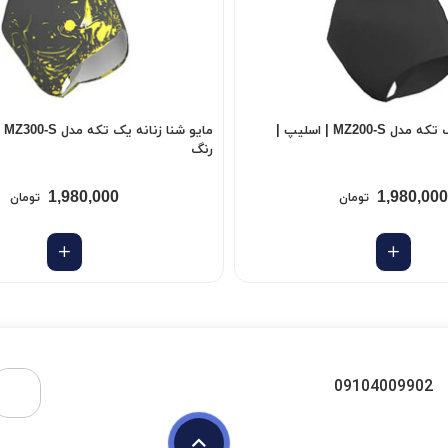
مایو شنا زنانه یک تکه مدل MZ200-S | اسلیپ |
مای
رنگ
1,980,000
1,980,000
تومان
تومان
09104009902