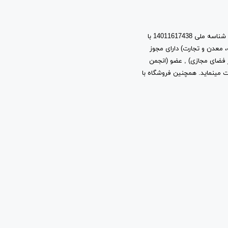
اسپرت مایکت یک برند با نام حقوقی پیشتازان آروین نیتا به شماره ثبت 603944 و شناسه ملی 14011617438 با
، معدن و تجارت) دارای مجوز
ز توسعه فرهنگ و هنر در فضای مجازی) , عضو (انجمن
ب و کارهای اینترنتی استان تهران) به شماره ثبت 2361 فعالیت مینماید. همچنین فروشگاه با