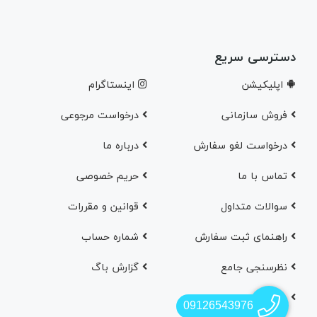
دسترسی سریع
اپلیکیشن
اینستاگرام
فروش سازمانی
درخواست مرجوعی
درخواست لغو سفارش
در‌باره ما
تماس با ما
حریم خصوصی
سوالات متداول
قوانین و مقررات
راهنمای ثبت سفارش
شماره حساب
نظرسنجی جامع
گزارش باگ
وبلاگ
09126543976