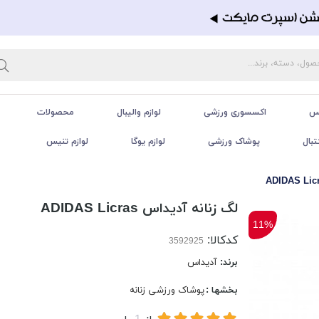
تس
اکسسوری ورزشی
لوازم والیبال
محصولات
تبال
پوشاک ورزشی
لوازم یوگا
لوازم تنیس
لگ زنانه آدیداس ADIDAS Licras
11%
کدکالا:
برند:
آدیداس
بخشها :
پوشاک ورزشی زنانه