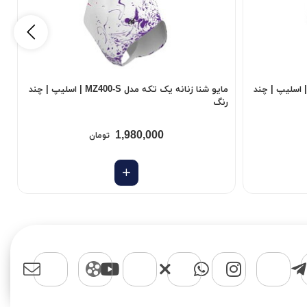
و شنا زنانه یک تکه مدل MZ300-S | اسلیپ | چند
مایو شنا زنانه یک تکه مدل MZ400-S | اسلیپ | چند
رنگ
ر
1,980,000
تومان