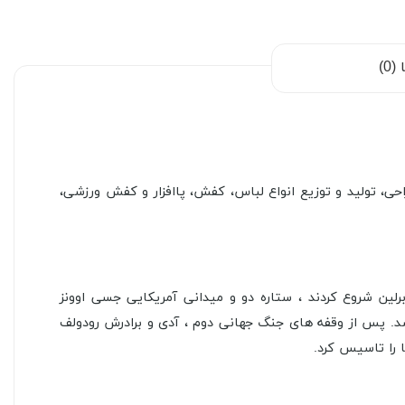
0)
حی، تولید و توزیع انواع لباس، کفش، پاافزار و کفش ورزشی،
آدیداس مخفف نام بنیانگذار آدولف (“آدی”) داسلر است. خانواده داسلر تولید کفش را پس از جنگ جهانی اول در المپیک ۱۹۳۶ برلین شروع کردند ، ستاره دو و میدانی آمریکایی جسی اوونز
 شد. پس از وقفه های جنگ جهانی دوم ، آدی و برادرش رودولف