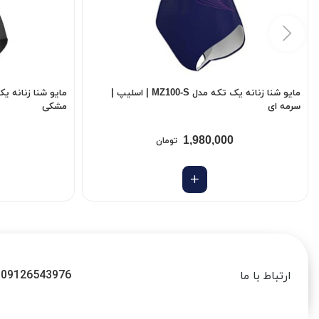
مایو شنا زنانه یک تکه مدل MZ100-S | اسلیپ |
سرمه ای
مشکی
1,980,000
تومان
09126543976
ارتباط با ما