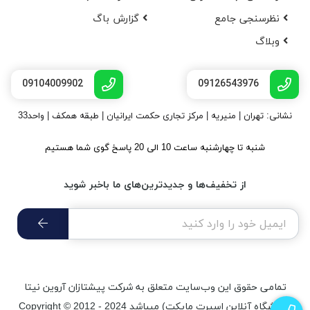
نظرسنجی جامع
گزارش باگ
وبلاگ
09104009902
09126543976
نشانی: تهران | منیریه | مرکز تجاری حکمت ایرانیان | طبقه همکف | واحد33
شنبه تا چهارشنبه ساعت 10 الی 20 پاسخ گوی شما هستیم
از تخفیف‌ها و جدیدترین‌های ما باخبر شوید
تمامی حقوق اين وب‌سايت متعلق به شرکت پیشتازان آروین نیتا
(فروشگاه آنلاین اسپرت مایکت) میباشد Copyright © 2012 - 2024