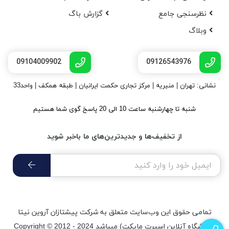
نظرسنجی جامع
گزارش باگ
وبلاگ
09104009902
09126543976
نشانی: تهران | منیریه | مرکز تجاری حکمت ایرانیان | طبقه همکف | واحد33
شنبه تا چهارشنبه ساعت 10 الی 20 پاسخ گوی شما هستیم
از تخفیف‌ها و جدیدترین‌های ما باخبر شوید
تمامی حقوق اين وب‌سايت متعلق به شرکت پیشتازان آروین نیتا
(فروشگاه آنلاین اسپرت مایکت) میباشد Copyright © 2012 - 2024