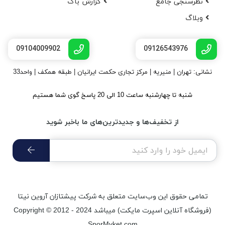
نظرسنجی جامع
گزارش باگ
وبلاگ
09104009902
09126543976
نشانی: تهران | منیریه | مرکز تجاری حکمت ایرانیان | طبقه همکف | واحد33
شنبه تا چهارشنبه ساعت 10 الی 20 پاسخ گوی شما هستیم
از تخفیف‌ها و جدیدترین‌های ما باخبر شوید
تمامی حقوق اين وب‌سايت متعلق به شرکت پیشتازان آروین نیتا
(فروشگاه آنلاین اسپرت مایکت) میباشد Copyright © 2012 - 2024
SporMyket.com