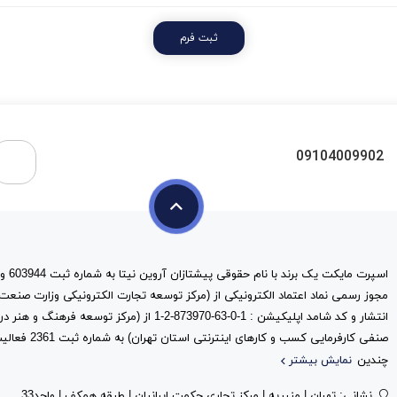
ثبت فرم
09104009902
مجوز رسمی نماد اعتماد الکترونیکی از (مرکز توسعه تجارت الکترونیکی وزارت صنعت
انتشار و کد شامد اپلیکیشن : 1-0-63-873970-2-1 از (مرک
صنفی کارفرمایی کس
چندین
نمایش بیشتر
نشانی: تهران | منیریه | مرکز تجاری حکمت ایرانیان | طبقه همکف | واحد33