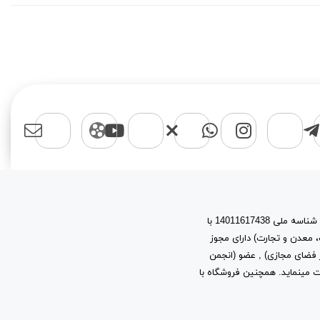
اسپرت مایکت یک برند با نام حقوقی پیشتازان آروین نیتا به شماره ثبت 603944 و شناسه ملی 14011617438 با
، معدن و تجارت) دارای مجوز
ز توسعه فرهنگ و هنر در فضای مجازی) , عضو (انجمن
ب و کارهای اینترنتی استان تهران) به شماره ثبت 2361 فعالیت مینماید. همچنین فروشگاه با