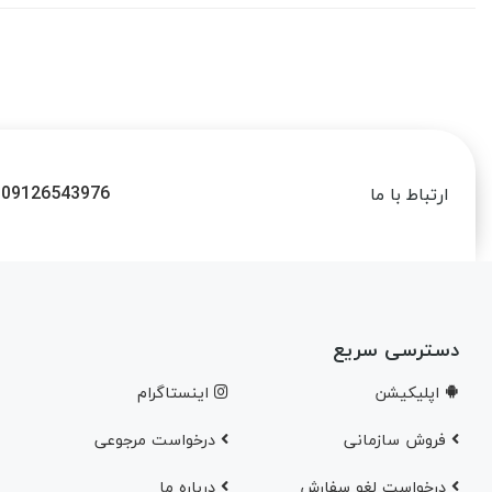
09126543976
ارتباط با ما
دسترسی سریع
اپلیکیشن
اینستاگرام
فروش سازمانی
درخواست مرجوعی
درخواست لغو سفارش
در‌باره ما