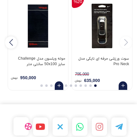
%20
سوت ورزشی حرفه ای نایکی مدل
حوله ویلسون مدل Challenge
Pro Neck
سایز 50x100 سانتی متر
ic
795,000
950,000
تومان
635,000
تومان