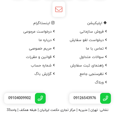
اپلیکیشن
اینستاگرام
فروش سازمانی
درخواست مرجوعی
درخواست لغو سفارش
در‌باره ما
تماس با ما
حریم خصوصی
سوالات متداول
قوانین و مقررات
راهنمای ثبت سفارش
شماره حساب
نظرسنجی جامع
گزارش باگ
وبلاگ
09104009902
09126543976
نشانی: تهران | منیریه | مرکز تجاری حکمت ایرانیان | طبقه همکف | واحد33