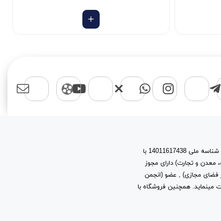
اسپرت مایکت یک برند با نام حقوقی پیشتازان آروین نیتا به شماره ثبت 603944 و شناسه ملی 14011617438 با
، معدن و تجارت) دارای مجوز
ز توسعه فرهنگ و هنر در فضای مجازی) , عضو (انجمن
ب و کارهای اینترنتی استان تهران) به شماره ثبت 2361 فعالیت مینماید. همچنین فروشگاه با