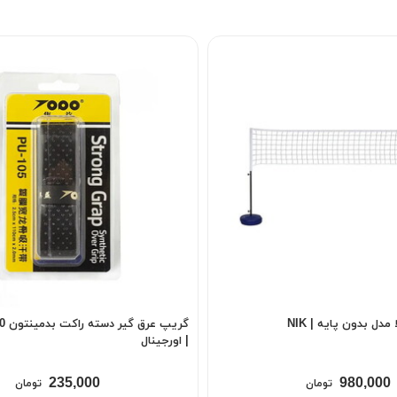
مدل بدون پایه | NIK
| اورجینال
235,000
980,000
تومان
تومان