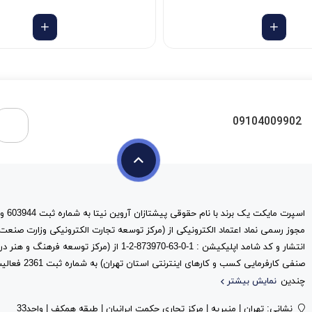
09104009902
مجوز رسمی نماد اعتماد الکترونیکی از (مرکز توسعه تجارت الکترونیکی وزارت صنعت
انتشار و کد شامد اپلیکیشن : 1-0-63-873970-2-1 از (مرک
صنفی کارفرمایی کس
چندین
نمایش بیشتر
نشانی: تهران | منیریه | مرکز تجاری حکمت ایرانیان | طبقه همکف | واحد33