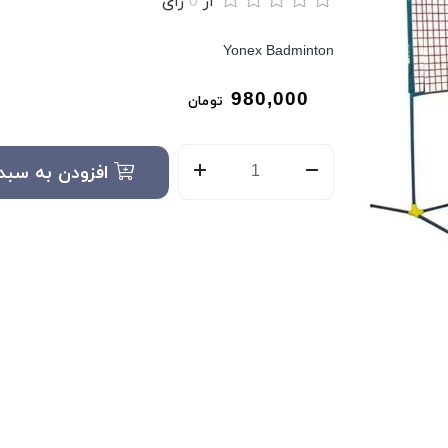
از
0
رای
Yonex Badminton
980,000
تومان
افزودن به سبد