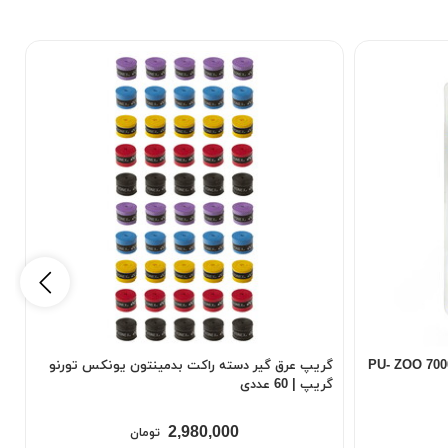
گریپ عرق گیر دسته راکت بدمینتون 7000 PU- ZOO
گریپ عرق گیر دسته راکت بدمینتون یونکس تورنو
گ
گریپ | 60 عددی
گ
2,980,000
تومان