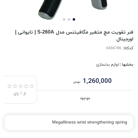
فنر تقویت مچ متغیر مگافیتنس مدل S-260A | تایوانی |
اورجینال
کدکالا:
بخشها :
لوازم بدنسازی
1,260,000
تومان
از
0
رای
موجود
Megafitness wrist strengthening spring