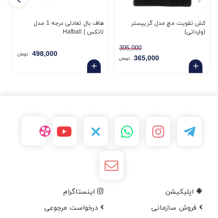
کش تقویت مچ مدل گریپستر
هاف بال تعادلی درجه 1 مدل
چ
(وارداتی)
لاتکس | Hafball
تیپ
395,000
498,000
تومان
365,000
تومان
اپلیکیشن
اینستاگرام
فروش سازمانی
درخواست مرجوعی