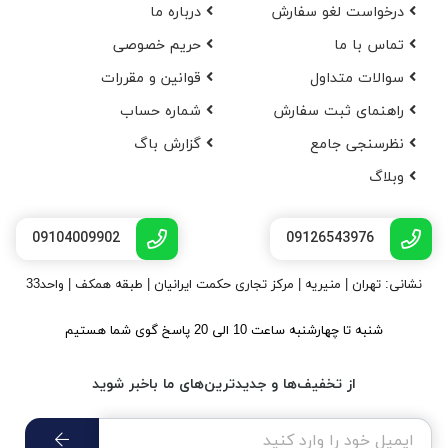
درخواست لغو سفارش
در‌باره ما
تماس با ما
حریم خصوصی
سوالات متداول
قوانین و مقررات
راهنمای ثبت سفارش
شماره حساب
نظرسنجی جامع
گزارش باگ
وبلاگ
09104009902
09126543976
نشانی: تهران | منیریه | مرکز تجاری حکمت ایرانیان | طبقه همکف | واحد33
شنبه تا چهارشنبه ساعت 10 الی 20 پاسخ گوی شما هستیم
از تخفیف‌ها و جدیدترین‌های ما باخبر شوید