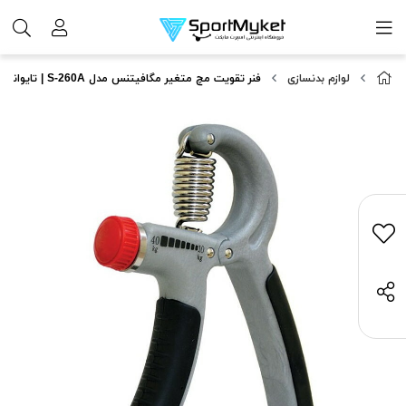
لوازم بدنسازی
فنر تقویت مچ متغیر مگافیتنس مدل S-260A | تایوانی | اورجینال