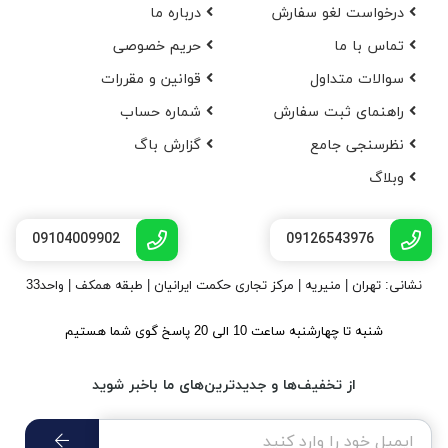
درخواست لغو سفارش
در‌باره ما
تماس با ما
حریم خصوصی
سوالات متداول
قوانین و مقررات
راهنمای ثبت سفارش
شماره حساب
نظرسنجی جامع
گزارش باگ
وبلاگ
09104009902
09126543976
نشانی: تهران | منیریه | مرکز تجاری حکمت ایرانیان | طبقه همکف | واحد33
شنبه تا چهارشنبه ساعت 10 الی 20 پاسخ گوی شما هستیم
از تخفیف‌ها و جدیدترین‌های ما باخبر شوید