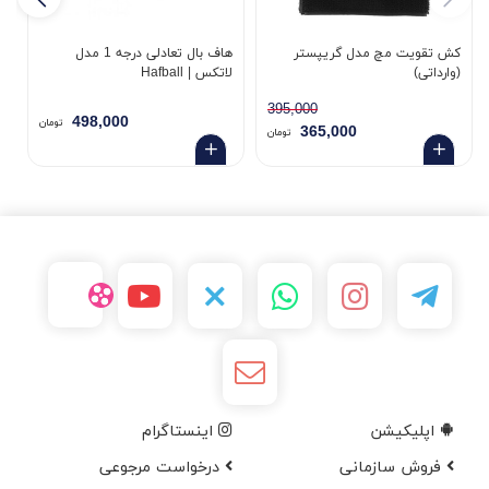
کش تقویت مچ مدل گریپستر
هاف بال تعادلی درجه 1 مدل
چ
(وارداتی)
لاتکس | Hafball
تیپ
395,000
498,000
تومان
365,000
تومان
اپلیکیشن
اینستاگرام
فروش سازمانی
درخواست مرجوعی