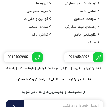
درخواست لغو سفارش
در‌باره ما
تماس با ما
حریم خصوصی
سوالات متداول
قوانین و مقررات
راهنمای ثبت سفارش
شماره حساب
نظرسنجی جامع
گزارش باگ
وبلاگ
09104009902
09126543976
نشانی: تهران | منیریه | مرکز تجاری حکمت ایرانیان | طبقه همکف | واحد33
شنبه تا چهارشنبه ساعت 10 الی 20 پاسخ گوی شما هستیم
از تخفیف‌ها و جدیدترین‌های ما باخبر شوید