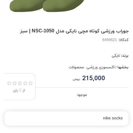
جوراب ورزشی کوتاه مچی نایکی مدل NSC-1050 | سبز
کدکالا:
برند:
نایکی
بخشها :
اکسسوری ورزشی
محصولات
215,000
تومان
از
0
رای
موجود
nike socks