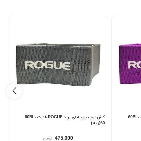
کش لوپ پارچه ای برند ROGUE قدرت 60BL-
کش لوپ پارچه ای برند ROGUE قدرت 80BL-
60(زیاد)
80(خ
475,000
تومان