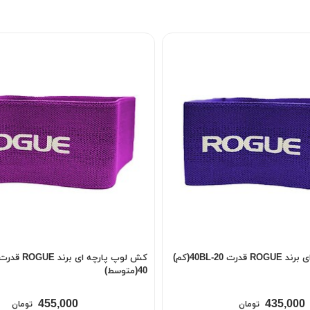
 40BL-20(کم)
40(متوسط)
455,000
435,000
تومان
تومان