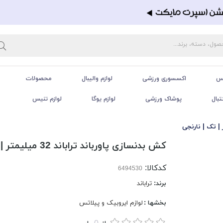
تس
اکسسوری ورزشی
لوازم والیبال
محصولات
تبال
پوشاک ورزشی
لوازم یوگا
لوازم تنیس
کش بدنسازی پاورباند تراباند 32 میلیمتر | تک | نارنجی
کدکالا:
برند:
تراباند
بخشها :
لوازم ایروبیک و پیلاتس