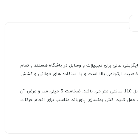
یگزینی عالی برای تجهیزات و وسایل در باشگاه هستند و تمام
 خاصیت ارتجاعی بالا است و با استفاده های طولانی و کشش
این کش که به رنگ نارنجی است، طبق دسته بندی پاوربندهای ترابند دارای مقاومت متوسط medium می باشد. طول کش در حالت دوبل 110 سانتی متر می باشد. ضخامت 5 میلی متر و عرض آن
ود حمل کنید. کش بدنسازی پاورباند مناسب برای انجام حرکات