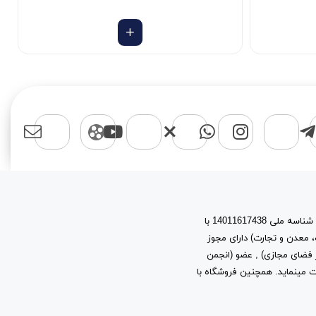
اسپرت مایکت یک برند با نام حقوقی پیشتازان آروین نیتا به شماره ثبت 603944 و شناسه ملی 14011617438 با
، معدن و تجارت) دارای مجوز
ز توسعه فرهنگ و هنر در فضای مجازی) , عضو (انجمن
ب و کارهای اینترنتی استان تهران) به شماره ثبت 2361 فعالیت مینماید. همچنین فروشگاه با