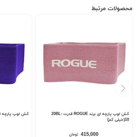
محصولات مرتبط
کش لوپ پارچه ای برند ROGUE قدرت 20BL-
کش لوپ پارچه ای برند ROGUE قدرت
10(خیلی کم)
415,000
تومان