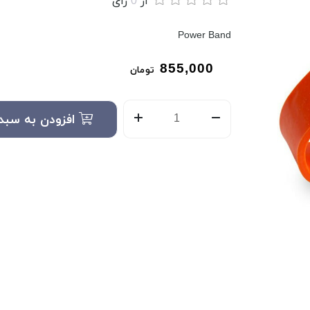
از
0
رای
Power Band
855,000
تومان
افزودن به سبد