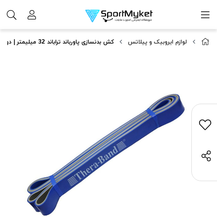
لوازم ایروبیک و پیلاتس
کش بدنسازی پاورباند تراباند 32 میلیمتر | دورو | طوسی/آبی