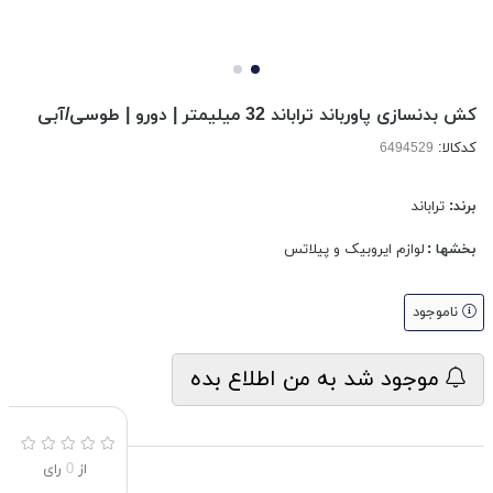
کش بدنسازی پاورباند تراباند 32 میلیمتر | دورو | طوسی/آبی
کدکالا:
برند:
تراباند
بخشها :
لوازم ایروبیک و پیلاتس
ناموجود
موجود شد به من اطلاع بده
از
0
رای