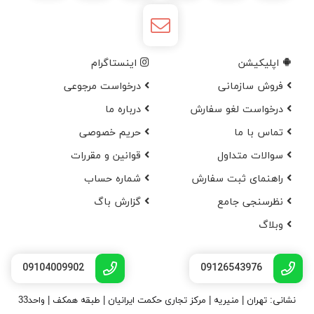
اپلیکیشن
اینستاگرام
فروش سازمانی
درخواست مرجوعی
درخواست لغو سفارش
در‌باره ما
تماس با ما
حریم خصوصی
سوالات متداول
قوانین و مقررات
راهنمای ثبت سفارش
شماره حساب
نظرسنجی جامع
گزارش باگ
وبلاگ
09104009902
09126543976
نشانی: تهران | منیریه | مرکز تجاری حکمت ایرانیان | طبقه همکف | واحد33