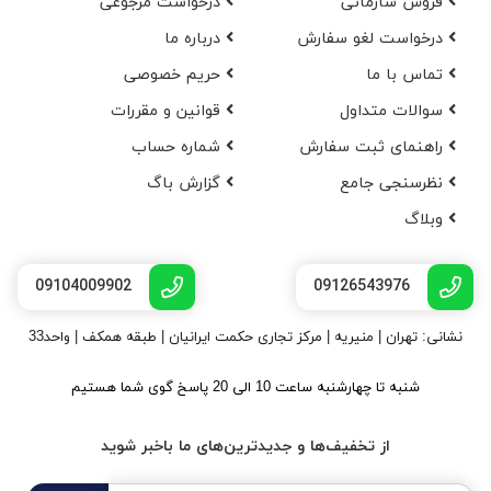
فروش سازمانی
درخواست مرجوعی
درخواست لغو سفارش
در‌باره ما
تماس با ما
حریم خصوصی
سوالات متداول
قوانین و مقررات
راهنمای ثبت سفارش
شماره حساب
نظرسنجی جامع
گزارش باگ
وبلاگ
09104009902
09126543976
نشانی: تهران | منیریه | مرکز تجاری حکمت ایرانیان | طبقه همکف | واحد33
شنبه تا چهارشنبه ساعت 10 الی 20 پاسخ گوی شما هستیم
از تخفیف‌ها و جدیدترین‌های ما باخبر شوید