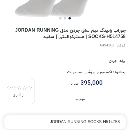
جوراب رانینگ نیم ساق جردن مدل JORDAN RUNNING
SOCKS-H514758 | مسترکوالیتی | سفید
کدکالا:
برند:
جردن
بخشها :
اکسسوری ورزشی
محصولات
395,000
تومان
از
0
رای
موجود
JORDAN RUNNING SOCKS-H514758