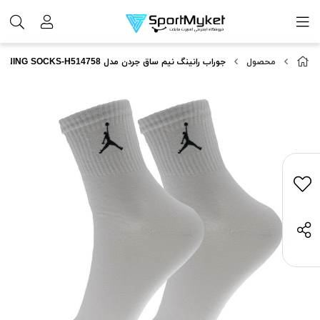
محصول
جوراب رانینگ نیم ساق جردن مدل JORDAN RUNNING SOCKS-H514758 | مسترکوالیتی | سفید