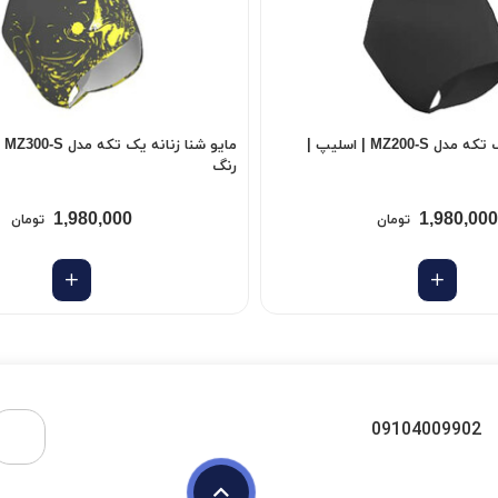
مایو شنا زنانه یک تکه مدل MZ200-S | اسلیپ |
مای
رنگ
1,980,000
1,980,000
تومان
تومان
09104009902