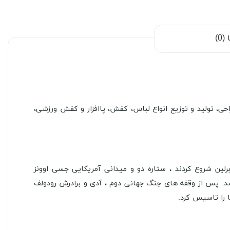
0)
حی، تولید و توزیع انواع لباس، کفش، پاافزار و کفش ورزشی،
آدیداس مخفف نام بنیانگذار آدولف (“آدی”) داسلر است. خانواده داسلر تولید کفش را پس از جنگ جهانی اول در المپیک ۱۹۳۶ برلین شروع کردند ، ستاره دو و میدانی آمریکایی جسی اوونز
 شد. پس از وقفه های جنگ جهانی دوم ، آدی و برادرش رودولف