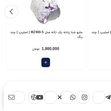
و شنا زنانه یک تکه مدل MZ300-S | اسلیپ | چند
مایو شنا زنانه یک تکه مدل MZ400-S | اسلیپ | چند
رنگ
ر
1,980,000
تومان