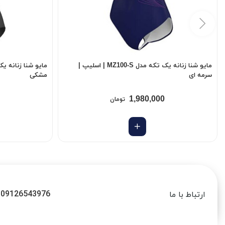
مایو شنا زنانه یک تکه مدل MZ100-S | اسلیپ |
سرمه ای
مشکی
1,980,000
تومان
09126543976
ارتباط با ما