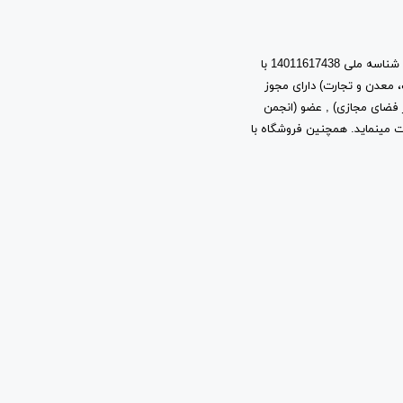
اسپرت مایکت یک برند با نام حقوقی پیشتازان آروین نیتا به شماره ثبت 603944 و شناسه ملی 14011617438 با
، معدن و تجارت) دارای مجوز
ز توسعه فرهنگ و هنر در فضای مجازی) , عضو (انجمن
ب و کارهای اینترنتی استان تهران) به شماره ثبت 2361 فعالیت مینماید. همچنین فروشگاه با