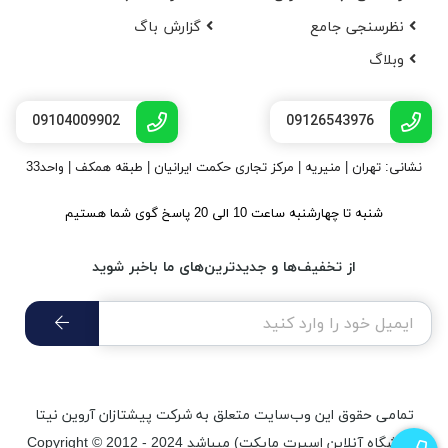
نظرسنجی جامع
گزارش باگ
وبلاگ
09104009902
09126543976
نشانی: تهران | منیریه | مرکز تجاری حکمت ایرانیان | طبقه همکف | واحد33
شنبه تا چهارشنبه ساعت 10 الی 20 پاسخ گوی شما هستیم
از تخفیف‌ها و جدیدترین‌های ما باخبر شوید
تمامی حقوق اين وب‌سايت متعلق به شرکت پیشتازان آروین نیتا
(فروشگاه آنلاین اسپرت مایکت) میباشد Copyright © 2012 - 2024