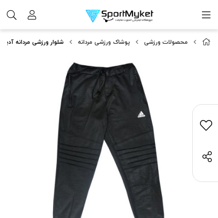
محصولات ورزشی
پوشاک ورزشی مردانه
شلوار ورزشی مردانه آدیداس کد  AT847