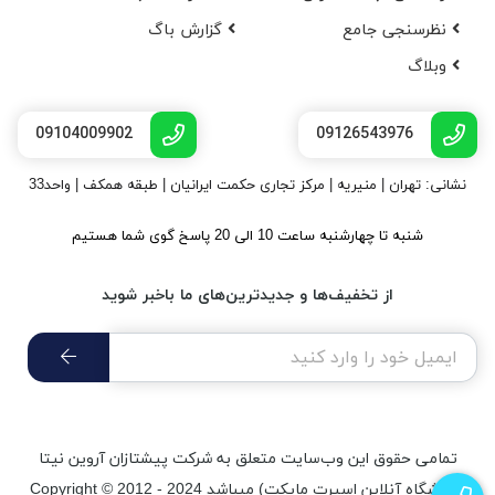
نظرسنجی جامع
گزارش باگ
وبلاگ
09104009902
09126543976
نشانی: تهران | منیریه | مرکز تجاری حکمت ایرانیان | طبقه همکف | واحد33
شنبه تا چهارشنبه ساعت 10 الی 20 پاسخ گوی شما هستیم
از تخفیف‌ها و جدیدترین‌های ما باخبر شوید
تمامی حقوق اين وب‌سايت متعلق به شرکت پیشتازان آروین نیتا
(فروشگاه آنلاین اسپرت مایکت) میباشد Copyright © 2012 - 2024