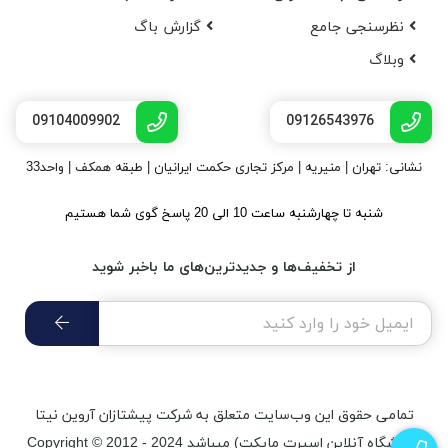
نظرسنجی جامع
گزارش باگ
وبلاگ
09104009902
09126543976
نشانی: تهران | منیریه | مرکز تجاری حکمت ایرانیان | طبقه همکف | واحد33
شنبه تا چهارشنبه ساعت 10 الی 20 پاسخ گوی شما هستیم
از تخفیف‌ها و جدیدترین‌های ما باخبر شوید
تمامی حقوق اين وب‌سايت متعلق به شرکت پیشتازان آروین نیتا
(فروشگاه آنلاین اسپرت مایکت) میباشد Copyright © 2012 - 2024