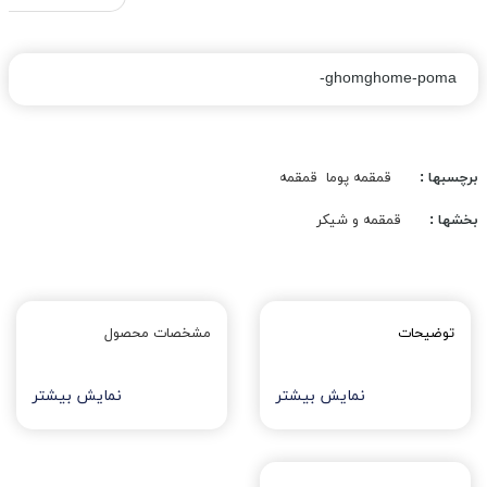
ghomghome-poma-
برچسبها :
قمقمه پوما
قمقمه
بخشها :
قمقمه و شیکر
توضیحات
مشخصات محصول
نمایش بیشتر
نمایش بیشتر