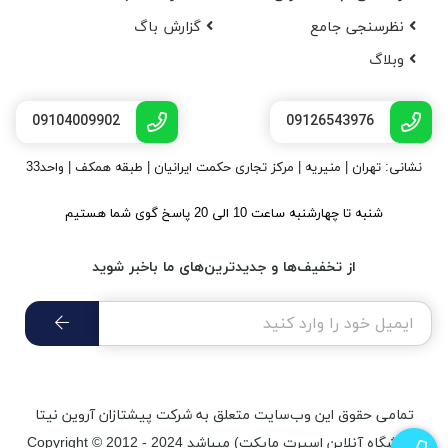
نظرسنجی جامع
گزارش باگ
وبلاگ
09104009902
09126543976
نشانی: تهران | منیریه | مرکز تجاری حکمت ایرانیان | طبقه همکف | واحد33
شنبه تا چهارشنبه ساعت 10 الی 20 پاسخ گوی شما هستیم
از تخفیف‌ها و جدیدترین‌های ما باخبر شوید
تمامی حقوق اين وب‌سايت متعلق به شرکت پیشتازان آروین نیتا
(فروشگاه آنلاین اسپرت مایکت) میباشد Copyright © 2012 - 2024