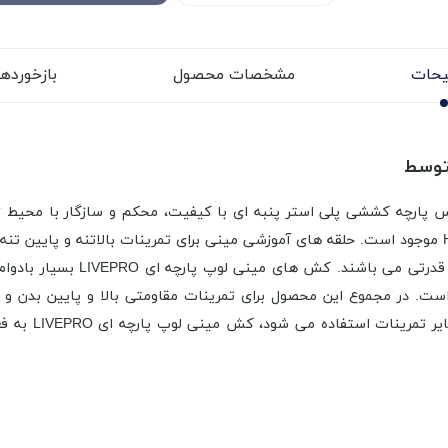
حات
مشخصات محصول
بازخوردها (
LP8414- | قدرت متوسط از جنس پارچه کششی پلی استر پنبه ای با کیفیت، محکم و س
شده است. این محصول در 3 سایز LIGHT ، MEDIUM و HEAVY موجود است. حلقه های آموزشی مینی برای تمر
پا و تمرینات ثبات شانه و ایده 
ست. در مجموع این محصول برای تمرینات مقاومتی بالا و پایین بدن و 
اکستنشن پاها 