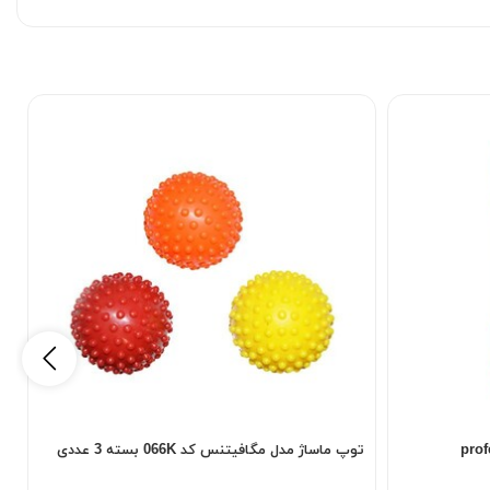
professio
توپ ماساژ مدل مگافیتنس کد 066K بسته 3 عددی
ک