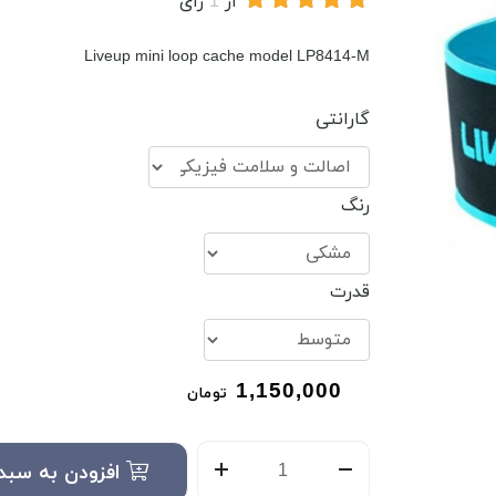
از
1
رای
Liveup mini loop cache model LP8414-M
گارانتی
رنگ
قدرت
1,150,000
تومان
افزودن به سبد