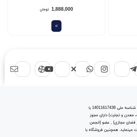
1,888,000
تومان
اسپرت مایکت یک برند با نام حقوقی پیشتازان آروین نیتا به شماره ثبت 603944 و شناسه ملی 14011617438 با
، معدن و تجارت) دارای مجوز
ز توسعه فرهنگ و هنر در فضای مجازی) , عضو (انجمن
ب و کارهای اینترنتی استان تهران) به شماره ثبت 2361 فعالیت مینماید. همچنین فروشگاه با