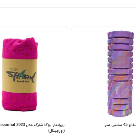
نتی متر
زیرانداز یوگا شارک مدل nal-2023
(اورجینال)