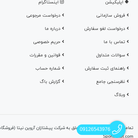
اپلیکیشن
اینستاگرام
فروش سازمانی
درخواست مرجوعی
درخواست لغو سفارش
در‌باره ما
تماس با ما
حریم خصوصی
سوالات متداول
قوانین و مقررات
راهنمای ثبت سفارش
شماره حساب
نظرسنجی جامع
گزارش باگ
وبلاگ
09126543976
SporMyket.com