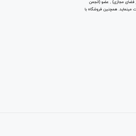
ز توسعه فرهنگ و هنر در فضای مجازی) , عضو (انجمن
ب و کارهای اینترنتی استان تهران) به شماره ثبت 2361 فعالیت مینماید. همچنین فروشگاه با