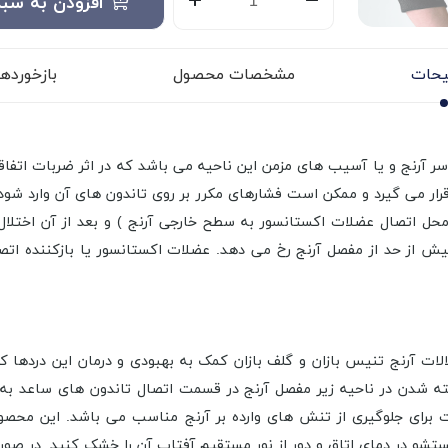
افزودن به سبد
حات
مشخصات محصول
بازخوردها (
 آرنج و یا آسیب های مزمن این ناحیه می باشد که در اثر ضربات اتفا
قرار می گیرد و ممکن است فشارهای مکرر بر روی تاندون های آن وارد ش
ر محل اتصال عضلات اکستانسور به سطح خارجی آرنج ) و بعد از آن اختلا
بیش از حد از مفصل آرنج رخ می دهد. عضلات اکستانسور یا بازکننده ا
مخصوص برای اختلالات آرنج تنیس بازان و گلف بازان کمک به بهبودی و درمان ای
شدن در ناحیه زیر مفصل آرنج در قسمت اتصال تاندون های ساعد به صور
ند قابل تنظیم محصول 759 ال-پی ساپورت برای جلوگیری از تنش های وارده بر آرنج مناسب 
شو در دمای اتاق و دور از نور مستقیم آفتاب آن را خشک کنید. در صو