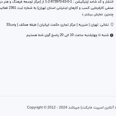
انتشار و کد شامد اپلیکیشن : 1-0-63-873970-2-1 از (مرک
صنفی کارفرمایی کس
چندین
نمایش بیشتر
نشانی: تهران | منیریه | مرکز تجاری حکمت ایرانیان | طبقه همکف | واحد33
شنبه تا چهارشنبه ساعت 10 الی 20 پاسخ گوی شما هستیم
تمامی حقوق اين وب‌سايت متعلق به شرکت پیشتازان آروین نیتا (فروشگاه آنلاین اسپرت مایکت) میباشد Copyright © 2012 - 2024