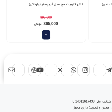
کش تقویت مچ مدل گریپستر (وارداتی)
د
395,000
365,000
تومان
اسپرت مایکت یک برند با نام حقوقی پیشتازان آروین نیتا به شماره ثبت 603944 و شناسه ملی 14011617438 با
، معدن و تجارت) دارای مجوز