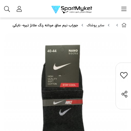
سایر پوشاک
جوراب نیم ساق مردانه رنگ ملانژ تیره- نایکی