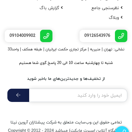
نظرسنجی جامع
گزارش باگ
وبلاگ
09104009902
09126543976
نشانی: تهران | منیریه | مرکز تجاری حکمت ایرانیان | طبقه همکف | واحد33
شنبه تا چهارشنبه ساعت 10 الی 20 پاسخ گوی شما هستیم
از تخفیف‌ها و جدیدترین‌های ما باخبر شوید
تمامی حقوق اين وب‌سايت متعلق به شرکت پیشتازان آروین نیتا
(فروشگاه آنلاین اسپرت مایکت) میباشد Copyright © 2012 - 2024