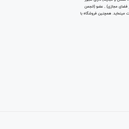
ز توسعه فرهنگ و هنر در فضای مجازی) , عضو (انجمن
ب و کارهای اینترنتی استان تهران) به شماره ثبت 2361 فعالیت مینماید. همچنین فروشگاه با