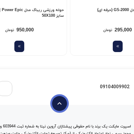
ه ای)
سایز 50X100
950,000
295,000
تومان
تومان
09104009902
مجوز رسمی نماد اعتماد الکترونیکی از (مرکز توسعه تجارت الکترونیکی وزارت صنعت