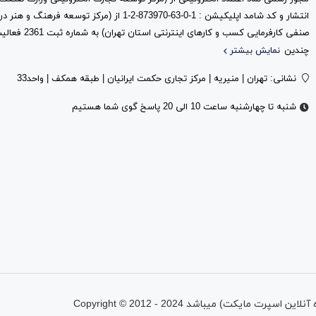
انتشار و کد شامد اپلیکیشن : 1-0-63-873970-2-1 از (مرک
صنفی کارفرمایی کس
چندین
نمایش بیشتر
نشانی: تهران | منیریه | مرکز تجاری حکمت ایرانیان | طبقه همکف | واحد33
شنبه تا چهارشنبه ساعت 10 الی 20 پاسخ گوی شما هستیم
تمامی حقوق اين وب‌سايت متعلق به شرکت پیشتازان آروین نیتا (فروشگاه آنلاین اسپرت مایکت) میباشد Copyright © 2012 - 2024