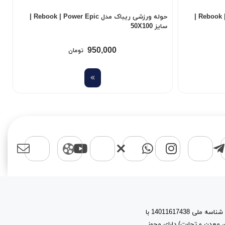
حوله ورزشی ریباک مدل Rebook | Power Epic |
حوله ورزشی ریباک مدل Rebook | Power Epic |
سایز 50X100
سا
950,000
تومان
اسپرت مایکت یک برند با نام حقوقی پیشتازان آروین نیتا به شماره ثبت 603944 و شناسه ملی 14011617438 با
، معدن و تجارت) دارای مجوز