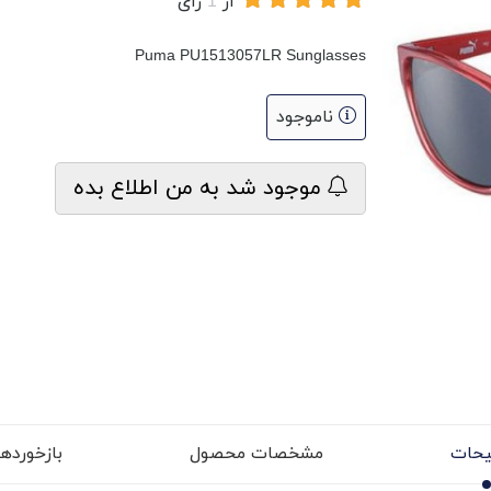
از
1
رای
Puma PU1513057LR Sunglasses
ناموجود
موجود شد به من اطلاع بده
حات
مشخصات محصول
بازخوردها (