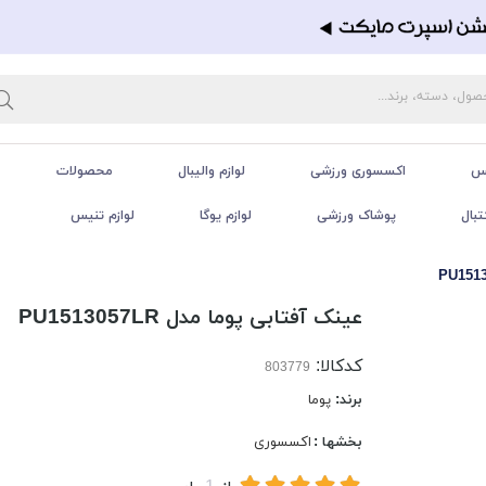
تس
اکسسوری ورزشی
لوازم والیبال
محصولات
تبال
پوشاک ورزشی
لوازم یوگا
لوازم تنیس
عینک آفتابی پوما مدل PU1513057LR
کدکالا:
برند:
پوما
بخشها :
اکسسوری