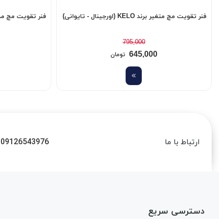
فنر تقویت مچ متغیر برند KELO (اورجینال - تایوانی)
فنر تقویت مچ مدل GS-2000 (حرف
795,000
645,000
تومان
09126543976
ارتباط با ما
دسترسی سریع