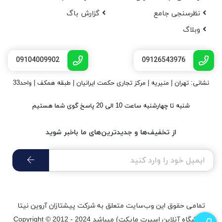
نظرسنجی جامع
گزارش باگ
وبلاگ
09104009902
09126543976
نشانی: تهران | منیریه | مرکز تجاری حکمت ایرانیان | طبقه همکف | واحد33
شنبه تا چهارشنبه ساعت 10 الی 20 پاسخ گوی شما هستیم
از تخفیف‌ها و جدیدترین‌های ما باخبر شوید
تمامی حقوق اين وب‌سايت متعلق به شرکت پیشتازان آروین نیتا
(فروشگاه آنلاین اسپرت مایکت) میباشد Copyright © 2012 - 2024