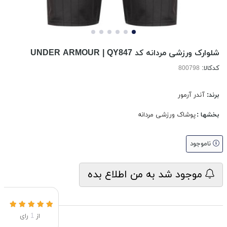
شلوارک ورزشی مردانه کد UNDER ARMOUR | QY847
کدکالا:
برند:
آندر آرمور
بخشها :
پوشاک ورزشی مردانه
ناموجود
موجود شد به من اطلاع بده
از
1
رای