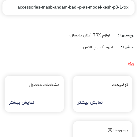
accessories-tnasb-andam-badi-p-as-model-kesh-p3-1-trx
برچسبها :
لوازم TRX
کش بدنسازی
بخشها :
ایروبیک و پیلاتس
ویژه
توضیحات
مشخصات محصول
نمایش بیشتر
نمایش بیشتر
بازخوردها (0)