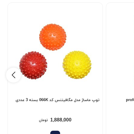
professio
توپ ماساژ مدل مگافیتنس کد 066K بسته 3 عددی
ک
1,888,000
تومان