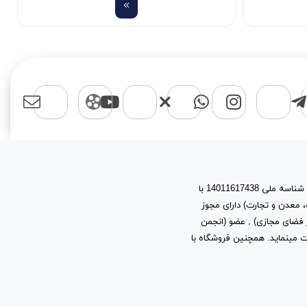
اسپرت مایکت یک برند با نام حقوقی پیشتازان آروین نیتا به شماره ثبت 603944 و شناسه ملی 14011617438 با
، معدن و تجارت) دارای مجوز
ز توسعه فرهنگ و هنر در فضای مجازی) , عضو (انجمن
ب و کارهای اینترنتی استان تهران) به شماره ثبت 2361 فعالیت مینماید. همچنین فروشگاه با