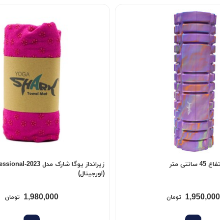
نتی متر
زیرانداز یوگا شارک مدل nal-2023
(اورجینال)
1,980,000
1,950,000
تومان
تومان