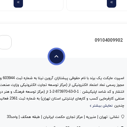
09104009902
مجوز رسمی نماد اعتماد الکترونیکی از (مرکز توسعه تجارت الکترونیکی وزارت صنعت
انتشار و کد شامد اپلیکیشن : 1-0-63-873970-2-1 از (مرک
صنفی کارفرمایی کس
چندین
نمایش بیشتر
نشانی: تهران | منیریه | مرکز تجاری حکمت ایرانیان | طبقه همکف | واحد33