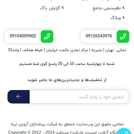
نظرسنجی جامع
گزارش باگ
وبلاگ
09104009902
09126543976
نشانی: تهران | منیریه | مرکز تجاری حکمت ایرانیان | طبقه همکف | واحد33
شنبه تا چهارشنبه ساعت 10 الی 20 پاسخ گوی شما هستیم
از تخفیف‌ها و جدیدترین‌های ما باخبر شوید
تمامی حقوق اين وب‌سايت متعلق به شرکت پیشتازان آروین نیتا
(فروشگاه آنلاین اسپرت مایکت) میباشد Copyright © 2012 - 2024