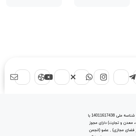
اسپرت مایکت یک برند با نام حقوقی پیشتازان آروین نیتا به شماره ثبت 603944 و شناسه ملی 14011617438 با
، معدن و تجارت) دارای مجوز
ز توسعه فرهنگ و هنر در فضای مجازی) , عضو (انجمن