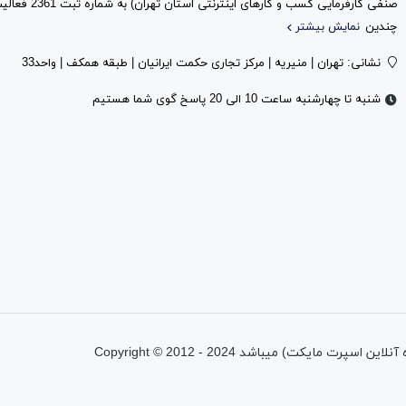
صنفی کارفرمایی کس
چندین
نمایش بیشتر
نشانی: تهران | منیریه | مرکز تجاری حکمت ایرانیان | طبقه همکف | واحد33
شنبه تا چهارشنبه ساعت 10 الی 20 پاسخ گوی شما هستیم
تمامی حقوق اين وب‌سايت متعلق به شرکت پیشتازان آروین نیتا (فروشگاه آنلاین اسپرت مایکت) میباشد Copyright © 2012 - 2024