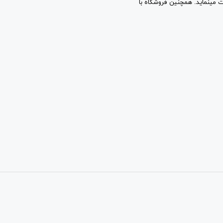
ب و کارهای اینترنتی استان تهران) به شماره ثبت 2361 فعالیت مینماید. همچنین فروشگاه با