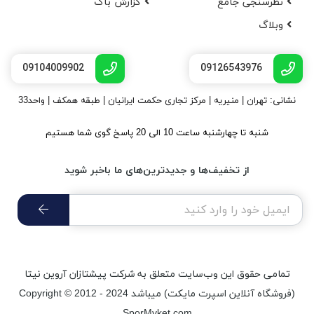
نظرسنجی جامع
گزارش باگ
وبلاگ
09104009902
09126543976
نشانی: تهران | منیریه | مرکز تجاری حکمت ایرانیان | طبقه همکف | واحد33
شنبه تا چهارشنبه ساعت 10 الی 20 پاسخ گوی شما هستیم
از تخفیف‌ها و جدیدترین‌های ما باخبر شوید
تمامی حقوق اين وب‌سايت متعلق به شرکت پیشتازان آروین نیتا
(فروشگاه آنلاین اسپرت مایکت) میباشد Copyright © 2012 - 2024
SporMyket.com