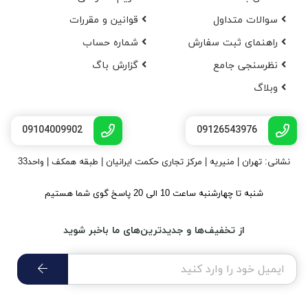
سوالات متداول
قوانین و مقررات
راهنمای ثبت سفارش
شماره حساب
نظرسنجی جامع
گزارش باگ
وبلاگ
09104009902
09126543976
نشانی: تهران | منیریه | مرکز تجاری حکمت ایرانیان | طبقه همکف | واحد33
شنبه تا چهارشنبه ساعت 10 الی 20 پاسخ گوی شما هستیم
از تخفیف‌ها و جدیدترین‌های ما باخبر شوید