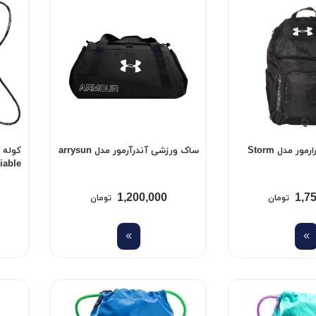
کوله پشتی آندرارمور مدل Storm
ساک ورزشی آندرآرمور مدل arrysun
کوله 
iable
1,200,000
1,7
تومان
تومان