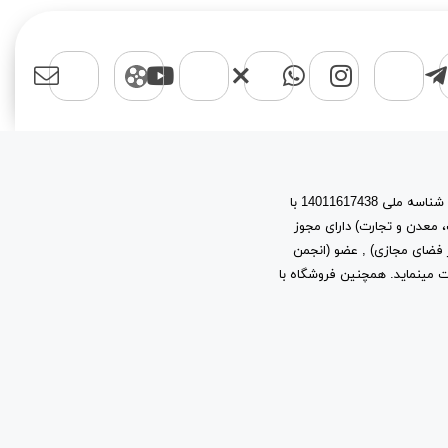
اسپرت مایکت یک برند با نام حقوقی پیشتازان آروین نیتا به شماره ثبت 603944 و شناسه ملی 14011617438 با
، معدن و تجارت) دارای مجوز
ز توسعه فرهنگ و هنر در فضای مجازی) , عضو (انجمن
ب و کارهای اینترنتی استان تهران) به شماره ثبت 2361 فعالیت مینماید. همچنین فروشگاه با