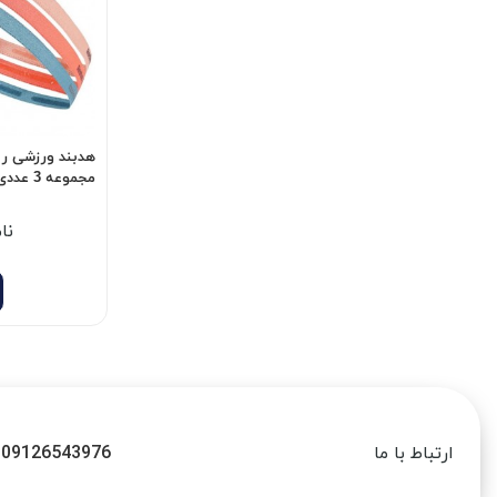
مجموعه 3 عددی اورجینال
نا
09126543976
ارتباط با ما