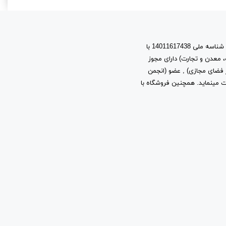
اسپرت مایکت یک برند با نام حقوقی پیشتازان آروین نیتا به شماره ثبت 603944 و شناسه ملی 14011617438 با
، معدن و تجارت) دارای مجوز
ز توسعه فرهنگ و هنر در فضای مجازی) , عضو (انجمن
ب و کارهای اینترنتی استان تهران) به شماره ثبت 2361 فعالیت مینماید. همچنین فروشگاه با