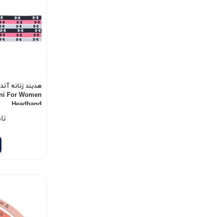
ni For Women
Headband
نا