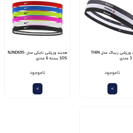
هدبند ورزشی ریباک مدل THIN
هدبند ورزشی نایکی مدل NJND695-
ی
1OS بسته 6 عددی
ناموجود
ناموجود