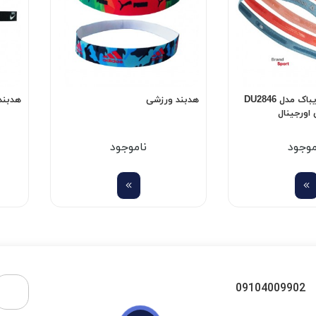
هدبند ورزشی ریباک مدل DU2846
هدبند ورزشی
هدبند 
موجود
ناموجود
09104009902