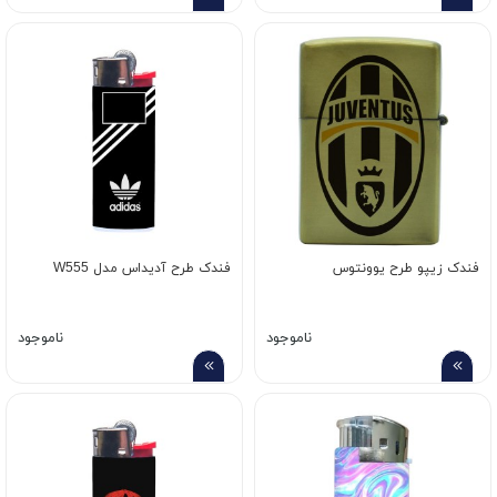
فندک زیپو طرح یوونتوس
فندک طرح آدیداس مدل W555
ناموجود
ناموجود